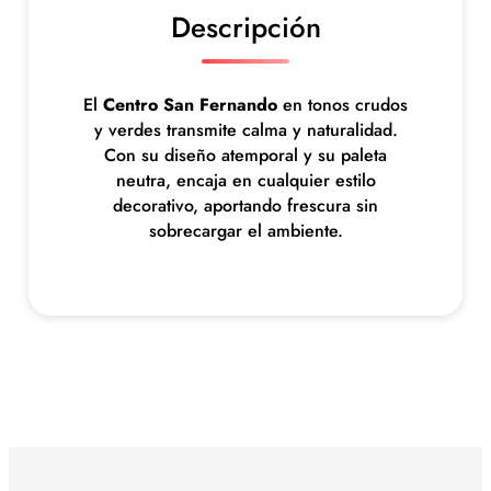
Descripción
o
(
c
r
El
Centro San Fernando
en tonos crudos
u
y verdes transmite calma y naturalidad.
d
Con su diseño atemporal y su paleta
o
neutra, encaja en cualquier estilo
s
decorativo, aportando frescura sin
y
sobrecargar el ambiente.
v
e
r
d
e
s
)
c
a
n