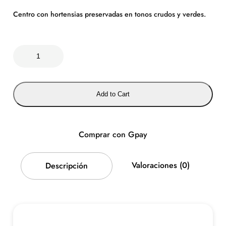
Centro con hortensias preservadas en tonos crudos y verdes.
C
e
n
t
Add to Cart
r
o
S
a
Comprar con Gpay
n
F
Valoraciones (0)
Descripción
e
r
n
a
n
d