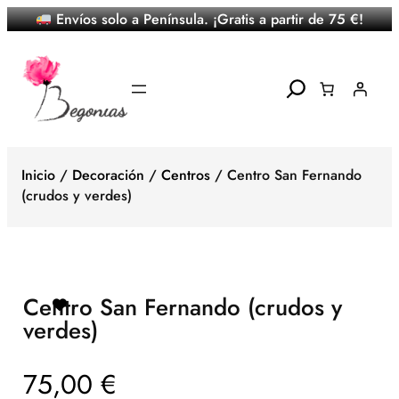
Envíos solo a Península. ¡Gratis a partir de 75 €!
Saltar
al
contenido
Search
Inicio
/
Decoración
/
Centros
/ Centro San Fernando
(crudos y verdes)
Centro San Fernando (crudos y
verdes)
75,00
€