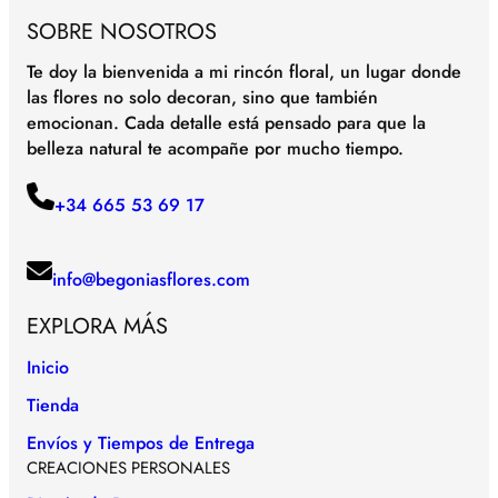
t
SOBRE NOSOTROS
i
d
Te doy la bienvenida a mi rincón floral, un lugar donde
a
las flores no solo decoran, sino que también
d
emocionan. Cada detalle está pensado para que la
belleza natural te acompañe por mucho tiempo.
+34 665 53 69 17
info@begoniasflores.com
EXPLORA MÁS
Inicio
Tienda
Envíos y Tiempos de Entrega
CREACIONES PERSONALES