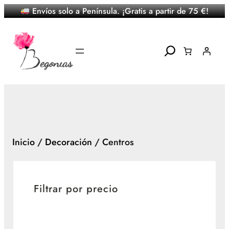
Envíos solo a Península. ¡Gratis a partir de 75 €!
Saltar
al
contenido
Search
Inicio
/
Decoración
/ Centros
Filtrar por precio