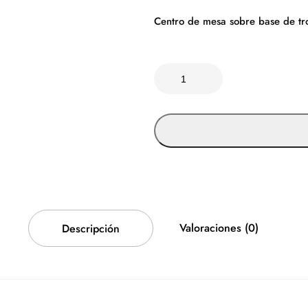
Centro de mesa sobre base de tro
C
e
n
t
r
o
d
e
m
e
Valoraciones (0)
Descripción
s
a
e
n
t
r