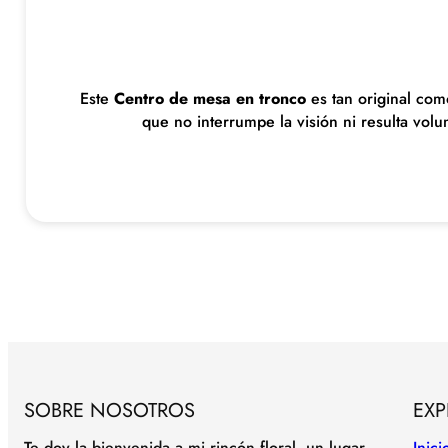
Este
Centro de mesa en tronco
es tan original com
que no interrumpe la visión ni resulta vol
SOBRE NOSOTROS
EXP
Te doy la bienvenida a mi rincón floral, un lugar
Inici