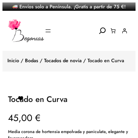
Envíos solo a Península. ¡Gratis a partir de 75 €!
Saltar
al
contenido
Search
Inicio
/
Bodas
/
Tocados de novia
/ Tocado en Curva
Tocado en Curva
45,00
€
Media corona de hortensia empolvada y paniculata, elegante y
favorecedora.