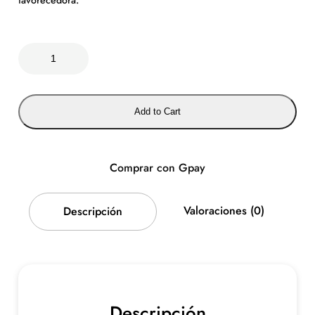
T
o
c
a
Add to Cart
d
o
e
n
Comprar con Gpay
C
u
Valoraciones (0)
Descripción
r
v
a
c
a
n
Descripción
t