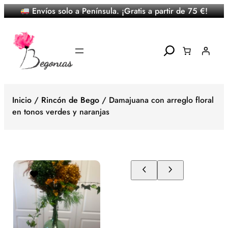
Envíos solo a Península. ¡Gratis a partir de 75 €!
Saltar
al
contenido
Search
Inicio
/
Rincón de Bego
/ Damajuana con arreglo floral
en tonos verdes y naranjas