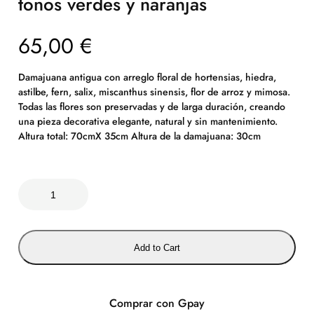
tonos verdes y naranjas
65,00
€
Damajuana antigua con arreglo floral de hortensias, hiedra,
astilbe, fern, salix, miscanthus sinensis, flor de arroz y mimosa.
Todas las flores son preservadas y de larga duración, creando
una pieza decorativa elegante, natural y sin mantenimiento.
Altura total: 70cmX 35cm Altura de la damajuana: 30cm
D
a
m
a
Add to Cart
j
u
a
n
Comprar con Gpay