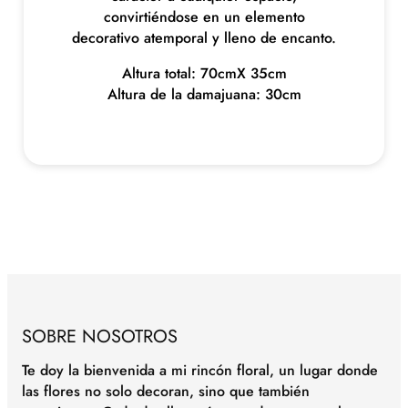
c
convirtiéndose en un elemento
a
decorativo atemporal y lleno de encanto.
n
t
Altura total: 70cmX 35cm
i
Altura de la damajuana: 30cm
d
a
d
SOBRE NOSOTROS
Te doy la bienvenida a mi rincón floral, un lugar donde
las flores no solo decoran, sino que también