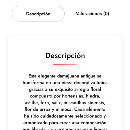
a
c
Valoraciones (0)
Descripción
o
n
a
r
r
e
Descripción
g
l
o
f
Esta elegante damajuana antigua se
l
transforma en una pieza decorativa única
o
gracias a su exquisito arreglo floral
r
compuesto por hortensias, hiedra,
a
astilbe, fern, salix, miscanthus sinensis,
l
flor de arroz y mimosa. Cada elemento
e
ha sido cuidadosamente seleccionado y
n
armonizado para crear una composición
t
equilibrada, con texturas suaves y ligeras