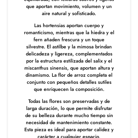
o
que aportan movimiento, volumen y un
n
aire natural y sofisticado.
o
Las hortensias aportan cuerpo y
s
romanticismo, mientras que la hiedra y el
v
fern añaden frescura y un toque
e
silvestre. El astilbe y la mimosa brindan
r
delicadeza y ligereza, complementados
d
por la estructura estilizada del salix y el
e
miscanthus sinensis, que aportan altura y
s
dinamismo. La flor de arroz completa el
y
conjunto con pequeños detalles sutiles
n
que enriquecen la composición.
a
r
Todas las flores son preservadas y de
a
larga duración, lo que permite disfrutar
n
de su belleza durante mucho tiempo sin
j
necesidad de mantenimiento constante.
a
Esta pieza es ideal para aportar calidez y
s
carácter a cualquier espacio,