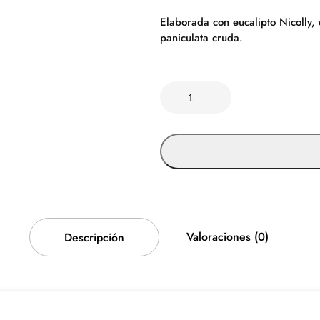
Elaborada con eucalipto Nicolly,
paniculata cruda.
C
o
r
o
n
i
t
a
N
Valoraciones (0)
i
Descripción
c
o
l
l
y