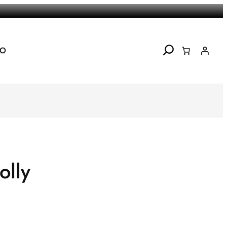
Search
TO
olly