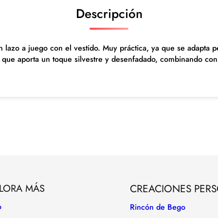
Descripción
c
a
n
t
un lazo a juego con el vestido. Muy práctica, ya que se adapta 
i
, que aporta un toque silvestre y desenfadado, combinando con
d
a
d
LORA MÁS
CREACIONES PER
o
Rincón de Bego