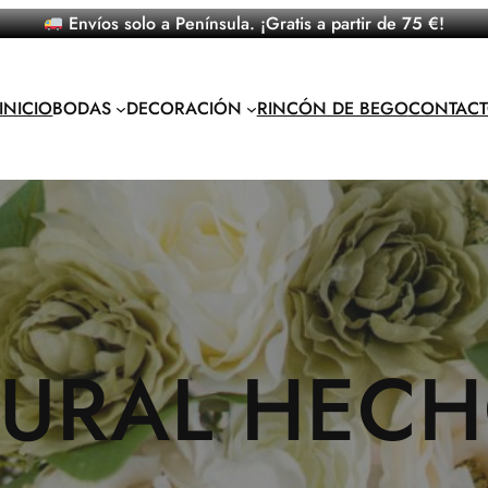
Envíos solo a Península. ¡Gratis a partir de 75 €!
INICIO
BODAS
DECORACIÓN
RINCÓN DE BEGO
CONTAC
URAL HEC