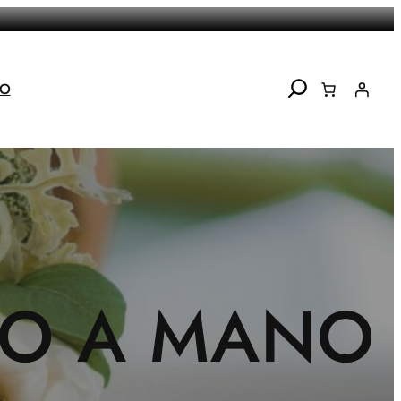
Search
TO
HO A MANO