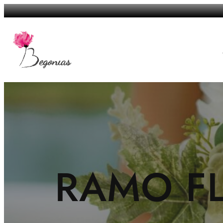
Saltar
al
contenido
RAMO F