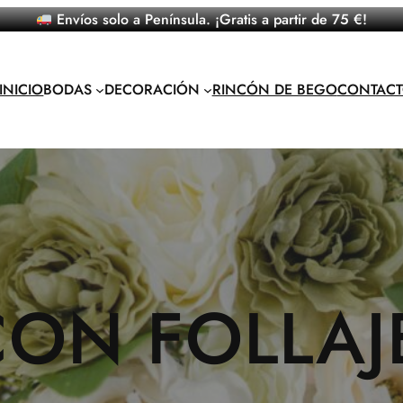
Envíos solo a Península. ¡Gratis a partir de 75 €!
INICIO
BODAS
DECORACIÓN
RINCÓN DE BEGO
CONTAC
ON FOLLAJ