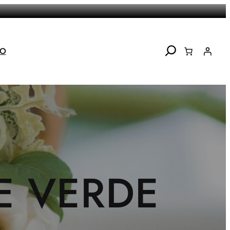
Search
TO
E VERDE