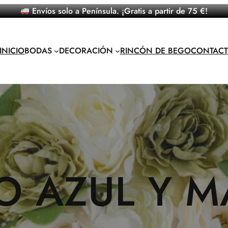
Envíos solo a Península. ¡Gratis a partir de 75 €!
INICIO
BODAS
DECORACIÓN
RINCÓN DE BEGO
CONTAC
 AZUL Y M