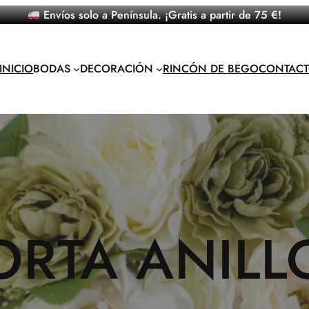
Envíos solo a Península. ¡Gratis a partir de 75 €!
INICIO
BODAS
DECORACIÓN
RINCÓN DE BEGO
CONTAC
ORTA ANILL