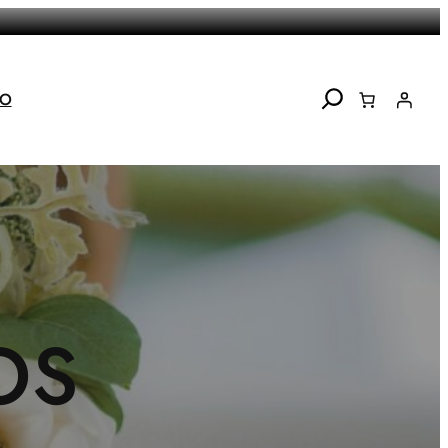
Search
TO
OS