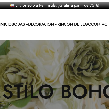
Envíos solo a Península. ¡Gratis a partir de 75 €!
INICIO
BODAS
DECORACIÓN
RINCÓN DE BEGO
CONTAC
ESTILO BOH