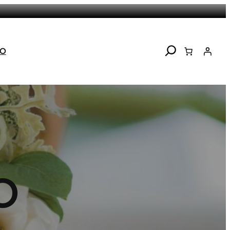
Search
TO
O