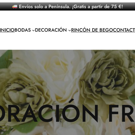
Envíos solo a Península. ¡Gratis a partir de 75 €!
INICIO
BODAS
DECORACIÓN
RINCÓN DE BEGO
CONTAC
RACIÓN F