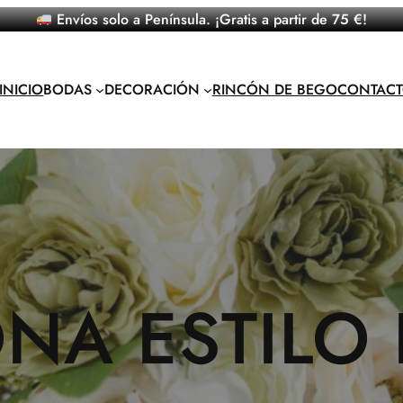
Envíos solo a Península. ¡Gratis a partir de 75 €!
INICIO
BODAS
DECORACIÓN
RINCÓN DE BEGO
CONTAC
NA ESTILO