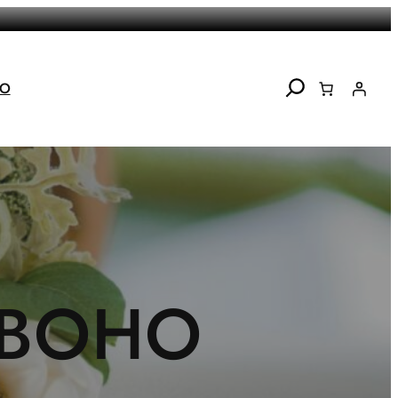
Search
TO
 BOHO