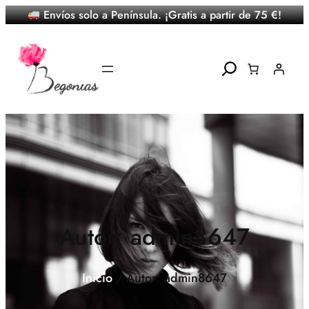
Envíos solo a Península. ¡Gratis a partir de 75 €!
Saltar
al
contenido
Search
Autor:
admin8647
Inicio
/ Autor: admin8647