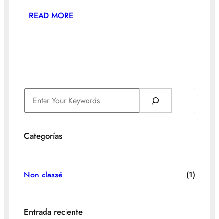
READ MORE
S
e
a
r
Categorías
c
h
Non classé
(1)
Entrada reciente