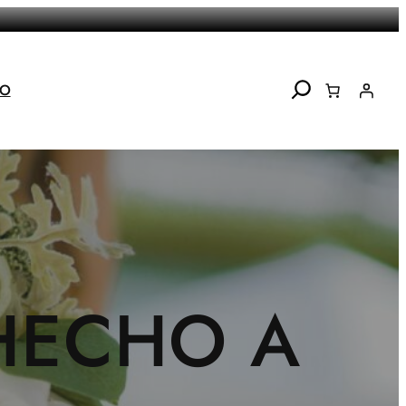
Search
TO
HECHO A