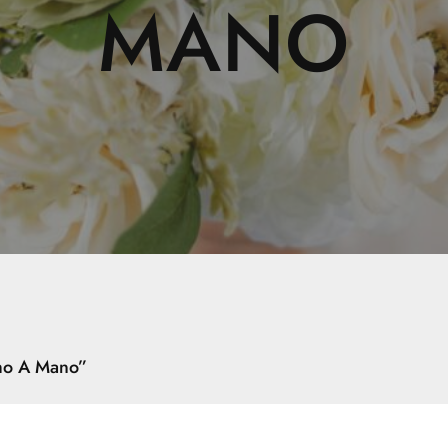
MANO
ho A Mano”